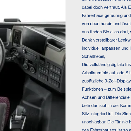
dabei doch vertraut. Als E
Fahrerhaus geräumig und h
von oben herein und läss
aus finden Sie alles dort,
Dank verstellbarer Lenkwe
individuell anpassen und I
Schalthebel,
Die vollständig digitale I
Arbeitsumfeld auf jede S
zusätzliche 9-Zoll-Displa
Funktionen – zum Beispie
Achsen und Differenziale 
befinden sich in der Kom
Sitz integriert ist. Die Si
unschlagbar: Die Türlinie 
des Fahrerhauses ist so a