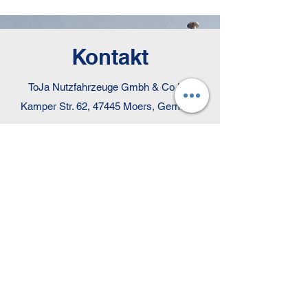
Kontakt
ToJa Nutzfahrzeuge Gmbh & Co KG
Kamper Str. 62, 47445 Moers, Germany
info@toja-nfz.de
Tel.:
02841 931390
Fax:
02841 9313921