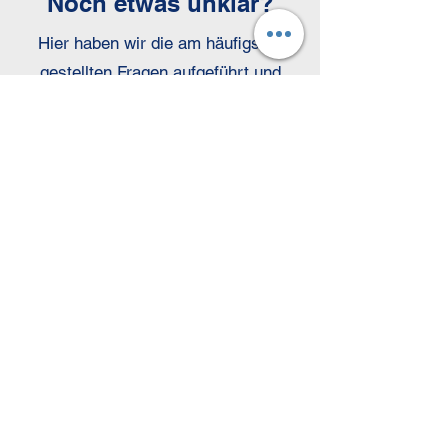
Noch etwas unklar?
Hier haben wir die am häufigsten
gestellten Fragen aufgeführt und
beantwortet:
An welchen Ansprechpartner
richte ich meine Bewerbung?
Ansprechpartnerin ist
Frau Lea
Jakstadt.