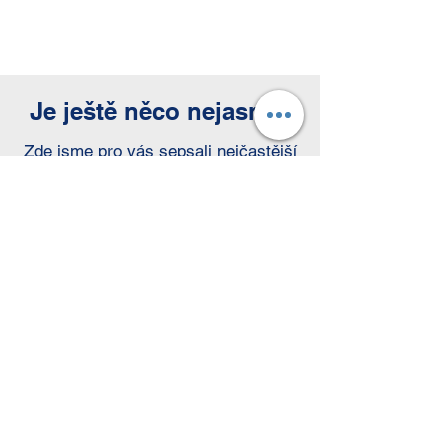
Je ještě něco nejasné?
Zde jsme pro vás sepsali nejčastější
dotazy a odpovědi na ně:
Na koho mám svou žádost o
zaměstnání adresovat?
Kontaktní osobou je paní Lea Jakstadt.