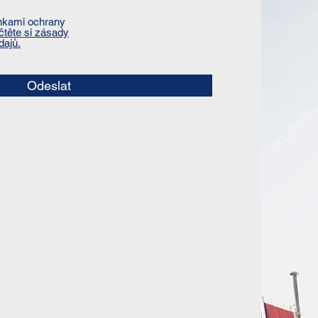
nkami ochrany
čtěte si zásady
dajů.
Odeslat