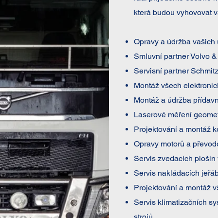
která budou vyhovovat 
Opravy a údržba vašich 
Smluvní partner Volvo &
Servisní partner Schmit
Montáž všech elektroni
Montáž a údržba přídavn
Laserové měření geomet
Projektování a montáž 
Opravy motorů a převod
Servis zvedacích plošin
Servis nakládacích jeřá
Projektování a montáž 
Servis klimatizačních s
strojů