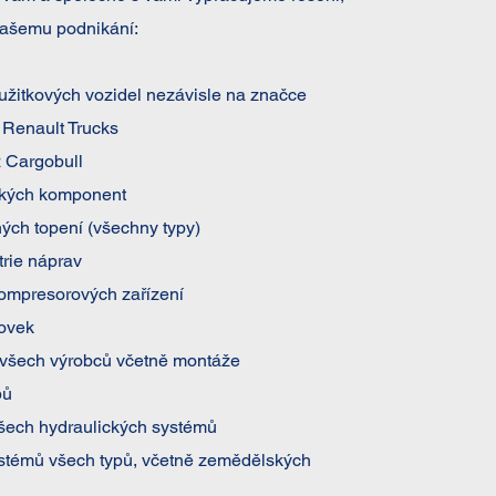
vašemu podnikání:
užitkových vozidel nezávisle na značce
 Renault Trucks
z Cargobull
ckých komponent
ých topení (všechny typy)
rie náprav
kompresorových zařízení
ovek
 všech výrobců včetně montáže
bů
všech hydraulických systémů
ystémů všech typů, včetně zemědělských