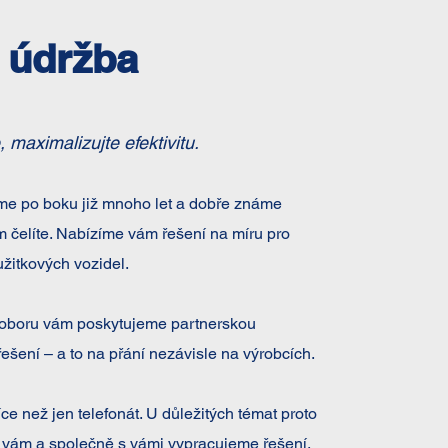
 údržba
, maximalizujte efektivitu.
me po boku již mnoho let a dobře známe
m čelíte. Nabízíme vám řešení na míru pro
žitkových vozidel.
 oboru vám poskytujeme partnerskou
šení – a to na přání nezávisle na výrobcích.
ce než jen telefonát. U důležitých témat proto
 vám a společně s vámi vypracujeme řešení,