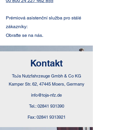
00 800 24 227 462 855
Prémiová asistenční služba pro stálé
zákazníky:
Obraťte se na nás.
Kontakt
ToJa Nutzfahrzeuge Gmbh & Co KG
Kamper Str. 62, 47445 Moers, Germany
info@toja-nfz.de
Tel.:
02841 931390
Fax:
02841 9313921