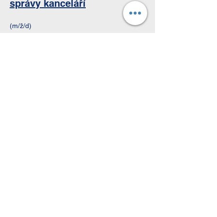
správy kanceláří
(m/ž/d)
Začátek výcviku: 1. 8. 2026
Délka výcviku: 3 roky. Při velmi dobrých
výsledcích je možné výcvik zkrátit.
Co ti nabízíme:
30 dnů dovolené
Bonusy za dobré známky
Záruka přijetí do trvalého pracovního
poměru po úspěšném dokončení studia
Intenzivní podporu ze strany tvého školitele
Další vzdělávání a návštěvy veletrhů
Podporu při přípravě na závěrečnou
zkoušku nebo před písemnými zkouškami
Všechny výhody středně velké rodinné
firmy: kávu nám vaří náš plně automatický