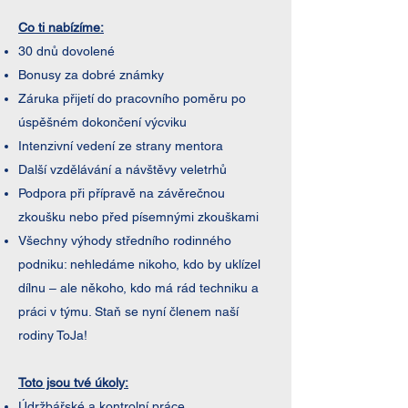
Co ti nabízíme:
30 dnů dovolené
Bonusy za dobré známky
Záruka přijetí do pracovního poměru po
úspěšném dokončení výcviku
Intenzivní vedení ze strany mentora
Další vzdělávání a návštěvy veletrhů
Podpora při přípravě na závěrečnou
zkoušku nebo před písemnými zkouškami
Všechny výhody středního rodinného
podniku: nehledáme nikoho, kdo by uklízel
dílnu – ale někoho, kdo má rád techniku a
práci v týmu. Staň se nyní členem naší
rodiny ToJa!
Toto jsou tvé úkoly:
Údržbářské a kontrolní práce