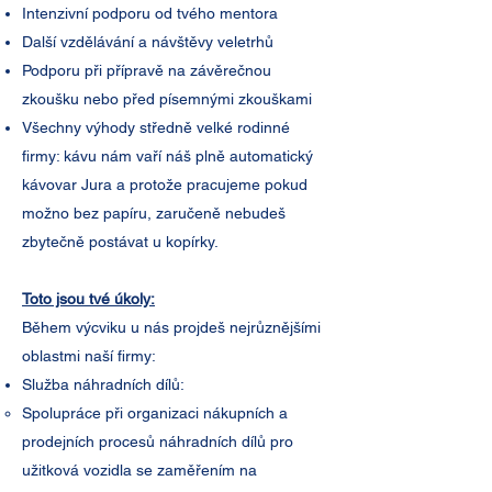
Intenzivní podporu od tvého mentora
Další vzdělávání a návštěvy veletrhů
Podporu při přípravě na závěrečnou
zkoušku nebo před písemnými zkouškami
Všechny výhody středně velké rodinné
firmy: kávu nám vaří náš plně automatický
kávovar Jura a protože pracujeme pokud
možno bez papíru, zaručeně nebudeš
zbytečně postávat u kopírky.
Toto jsou tvé úkoly:
​Během výcviku u nás projdeš nejrůznějšími
oblastmi naší firmy:
Služba náhradních dílů:
Spolupráce při organizaci nákupních a
prodejních procesů náhradních dílů pro
užitková vozidla se zaměřením na