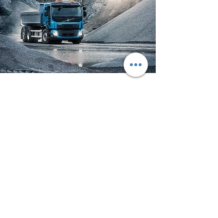
Merkmale Volvo FE
Ideal für die Auslieferung von
Tiefkühlkost. Perfekt als
Betonmischer. Bestens geeignet für
die Abfallentsorgung.
Fahrerhaus mit niedrigem Einstieg
Eine Vielzahl an
Aufbewahrungsmöglichkeiten
Wegweisende Scheinwerfer für eine