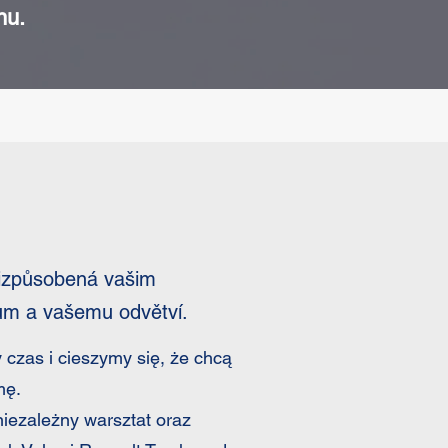
nu.
řizpůsobená vašim
ům a vašemu odvětví.
czas i cieszymy się, że chcą
mę.
niezależny warsztat oraz