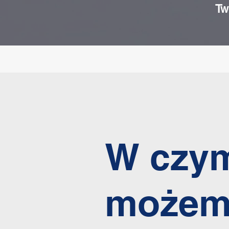
Tw
W czy
możem