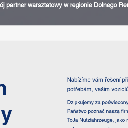
ój partner warsztatowy w regionie Dolnego Re
m
Nabízíme vám řešení p
potřebám, vašim vozidl
Dziękujemy za poświęcony 
y
Państwo poznać naszą fir
ToJa Nutzfahrzeuge, jako 