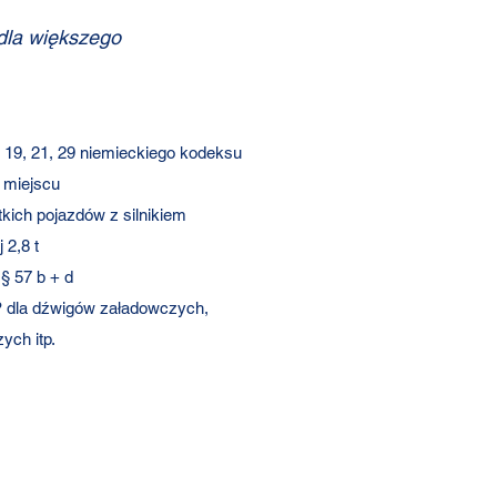
dla większego
 19, 21, 29 niemieckiego kodeksu
 miejscu
tkich pojazdów z silnikiem
2,8 t
§ 57 b + d
P dla dźwigów załadowczych,
ych itp.