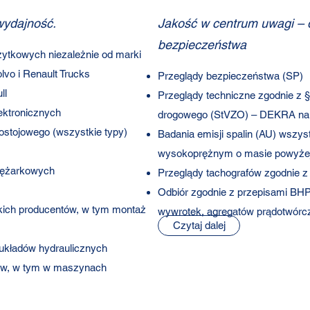
wydajność.
Jakość w centrum uwagi – 
bezpieczeństwa
ytkowych niezależnie od marki
vo i Renault Trucks
Przeglądy bezpieczeństwa (SP)
ll
Przeglądy techniczne zgodnie z §
ektronicznych
drogowego (StVZO) – DEKRA na
ostojowego (wszystkie typy)
Badania emisji spalin (AU) wszys
wysokoprężnym o masie powyżej 
prężarkowych
Przeglądy tachografów zgodnie z 
Odbiór zgodnie z przepisami BH
ich producentów, w tym montaż
wywrotek, agregatów prądotwórcz
Czytaj dalej
 układów hydraulicznych
pów, w tym w maszynach