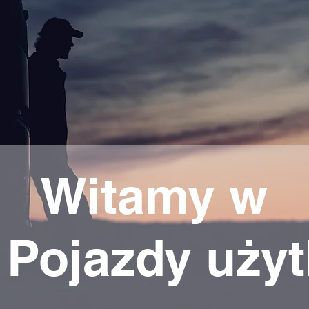
Witamy w
 Pojazdy uży