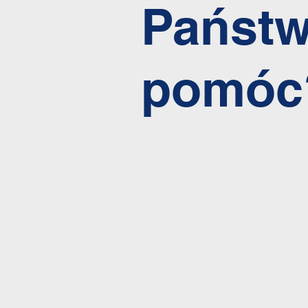
Państ
pomóc