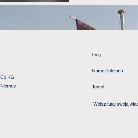
 Co KG
, Niemcy