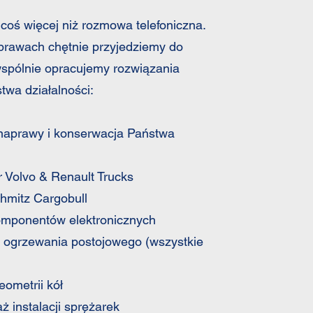
coś więcej niż rozmowa telefoniczna.
prawach chętnie przyjedziemy do
wspólnie opracujemy rozwiązania
wa działalności:
naprawy i konserwacja Państwa
h
 Volvo & Renault Trucks
hmitz Cargobull
omponentów elektronicznych
 ogrzewania postojowego (wszystkie
ometrii kół
ż instalacji sprężarek