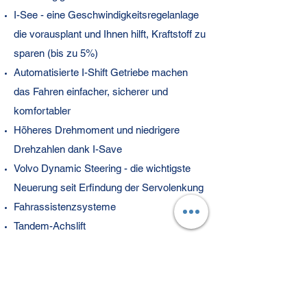
I-See - eine Geschwindigkeitsregelanlage
die vorausplant und Ihnen hilft, Kraftstoff zu
sparen (bis zu 5%)
Automatisierte I-Shift Getriebe machen
das Fahren einfacher, sicherer und
komfortabler
Höheres Drehmoment und niedrigere
Drehzahlen dank I-Save
Volvo Dynamic Steering - die wichtigste
Neuerung seit Erfindung der Servolenkung
Fahrassistenzsysteme
Tandem-Achslift
Widerstandsfähiger Stoßfänger
Doppelbatteriesystem - Bordkomfort ohne
das Startverhalten zu belasten
Gewichtsoptimierte Lkw