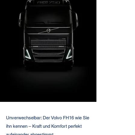
Fahrerhaus Außendesign
Unverwechselbar: Der Volvo FH16 wie Sie
Für höchste Ansprüche entwickelt.
ihn kennen – Kraft und Komfort perfekt
aufeinander abgestimmt.