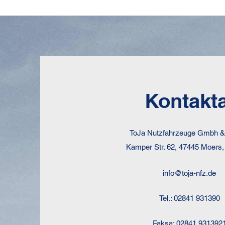
Kontakta
ToJa Nutzfahrzeuge Gmbh 
Kamper Str. 62, 47445 Moers, 
info@toja-nfz.de
Tel.: 02841 931390
Faksa: 02841 931392