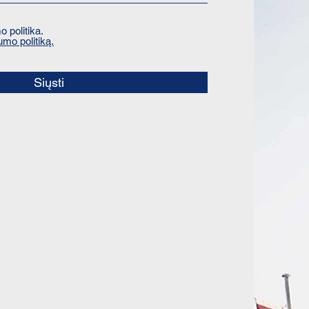
 politika.
umo politiką.
Siųsti