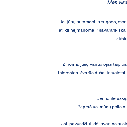
Mes visa
Jei jūsų automobilis sugedo, mes
atlikti neįmanoma ir savarankiškai
dirbt
Žinoma, jūsų vairuotojas taip p
internetas, švarūs dušai ir tualeta
Jei norite užk
Paprašius, mūsų poilsio 
Jei, pavyzdžiui, dėl avarijos sus