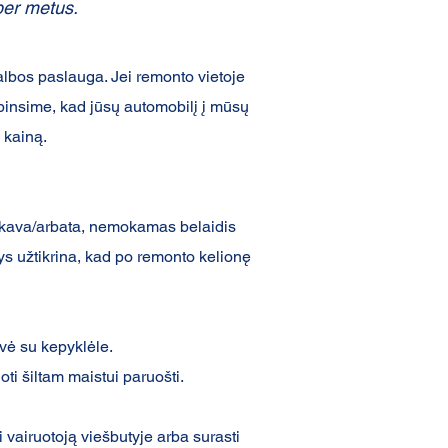
per metus.
lbos paslauga. Jei remonto vietoje
ūpinsime, kad jūsų automobilį į mūsų
 kainą.
a kava/arbata, nemokamas belaidis
rys užtikrina, kad po remonto kelionę
vė su kepyklėle.
i šiltam maistui paruošti.
 vairuotoją viešbutyje arba surasti