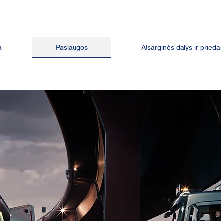
a
Paslaugos
Atsarginės dalys ir prieda