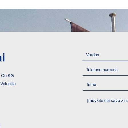
i
& Co KG
Vokietija
1