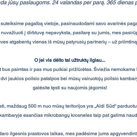
da jūsų paslaugoms. 24 valandas per parą. 365 dienas 
 suteiksime pagalbą vietoje, pasinaudodami savo avarinės paga
 nuvažiuoti į dirbtuvę nepavyksta, pasitarę su jumis, mes pasir
uves atgabentų vienas iš mūsų patyrusių partnerių – už priimtiną
O jei vis dėlto tai užtruktų ilgiau...
at bus paimtas ir pas mus puikiai prižiūrėtas. Šviežia nemokam
i, dvi jaukios poilsio patalpos bei mūsų vairuotojų poilsio kamba
galėsite tęsti su naujomis jėgomis!
ąsti, maždaug 500 m nuo mūsų teritorijos yra „Aldi Süd“ parduotu
kambaryje esančias mikrobangų krosneles taip pat galima naudot
idaro ilgesnis prastovos laikas, mes padėsime jums apgyvendinti