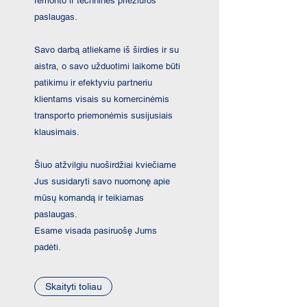
remonto ir techninės priežiūros
paslaugas.
Savo darbą atliekame iš širdies ir su
aistra, o savo užduotimi laikome būti
patikimu ir efektyviu partneriu
klientams visais su komercinėmis
transporto priemonėmis susijusiais
klausimais.
Šiuo atžvilgiu nuoširdžiai kviečiame
Jus susidaryti savo nuomonę apie
mūsų komandą ir teikiamas
paslaugas.
Esame visada pasiruošę Jums
padėti.
Skaityti toliau