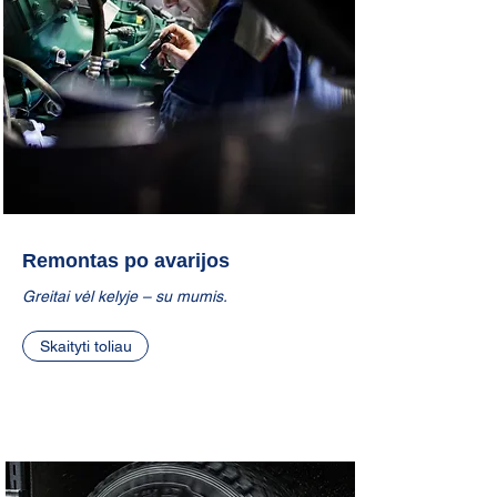
Remontas po avarijos
Greitai vėl kelyje – su mumis.
Skaityti toliau