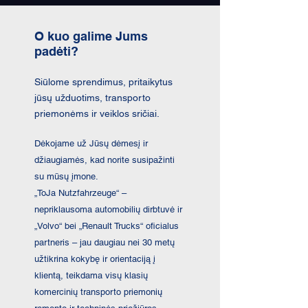
O kuo galime Jums
padėti?
Siūlome sprendimus, pritaikytus
jūsų užduotims, transporto
priemonėms ir veiklos sričiai.
Dėkojame už Jūsų dėmesį ir
džiaugiamės, kad norite susipažinti
su mūsų įmone.
„ToJa Nutzfahrzeuge“ –
nepriklausoma automobilių dirbtuvė ir
„Volvo“ bei „Renault Trucks“ oficialus
partneris – jau daugiau nei 30 metų
užtikrina kokybę ir orientaciją į
klientą, teikdama visų klasių
komercinių transporto priemonių