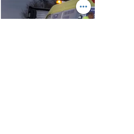
Pagalba kelyje 24/7
Mes visada jūsų paslaugoms. 24 valandas
per parą. 365 dienas per metus.
Skaityti toliau