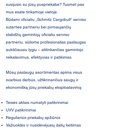
susijusio su jūsų puspriekabe? Tuomet pas
mus esate tinkamoje vietoje.
Būdami oficialiu „Schmitz Cargobull“ serviso
sutarties partneriu bei pirmaujančių
stabdžių gamintojų oficialiu serviso
partneriu, siūlome profesionalias paslaugas
aukščiausiu lygiu – atitinkančias gamintojo
reikalavimus, efektyvias ir patikimas.
Mūsų paslaugų asortimentas apima visus
svarbius darbus, užtikrinančius saugų ir
ekonomišką jūsų priekabų eksploatavimą:
Teisės aktais numatyti patikrinimai
UVV patikrinimai
Reguliarios priekabų apžiūros
Važiuoklės ir nusidėvėjusių dalių keitimas