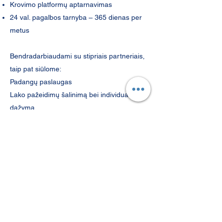
Krovimo platformų aptarnavimas
24 val. pagalbos tarnyba – 365 dienas per
metus
Bendradarbiaudami su stipriais partneriais,
taip pat siūlome:
Padangų paslaugas
Lako pažeidimų šalinimą bei individualų
dažymą
Individualaus transporto priemonių
ženklinimo planavimą ir įgyvendinimą
Taigi, visus su jūsų priekaba susijusius
paslaugų paketus gausite iš vieno šaltinio –
kompetentingai, lanksčiai ir pagal jūsų
poreikius.