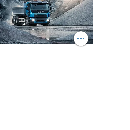
Merkmale Volvo FE
Ideal für die Auslieferung von
Tiefkühlkost. Perfekt als
Betonmischer. Bestens geeignet für
die Abfallentsorgung.
Fahrerhaus mit niedrigem Einstieg
Eine Vielzahl an
Aufbewahrungsmöglichkeiten
Wegweisende Scheinwerfer für eine