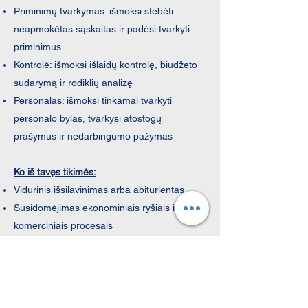
Priminimų tvarkymas: išmoksi stebėti
neapmokėtas sąskaitas ir padėsi tvarkyti
priminimus
Kontrolė: išmoksi išlaidų kontrolę, biudžeto
sudarymą ir rodiklių analizę
Personalas: išmoksi tinkamai tvarkyti
personalo bylas, tvarkysi atostogų
prašymus ir nedarbingumo pažymas
Ko iš tavęs tikimės:
Vidurinis išsilavinimas arba abiturientas.
Susidomėjimas ekonominiais ryšiais ir
komerciniais procesais
Susidomėjimas techniniais dalykais
Geri bendravimo įgūdžiai ir komandinis
darbas
Organizaciniai gebėjimai ir savarankiškas