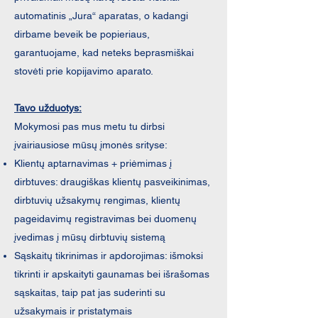
automatinis „Jura“ aparatas, o kadangi
dirbame beveik be popieriaus,
garantuojame, kad neteks beprasmiškai
stovėti prie kopijavimo aparato.
Tavo užduotys:
Mokymosi pas mus metu tu dirbsi
įvairiausiose mūsų įmonės srityse:
Klientų aptarnavimas + priėmimas į
dirbtuves: draugiškas klientų pasveikinimas,
dirbtuvių užsakymų rengimas, klientų
pageidavimų registravimas bei duomenų
įvedimas į mūsų dirbtuvių sistemą
Sąskaitų tikrinimas ir apdorojimas: išmoksi
tikrinti ir apskaityti gaunamas bei išrašomas
sąskaitas, taip pat jas suderinti su
užsakymais ir pristatymais