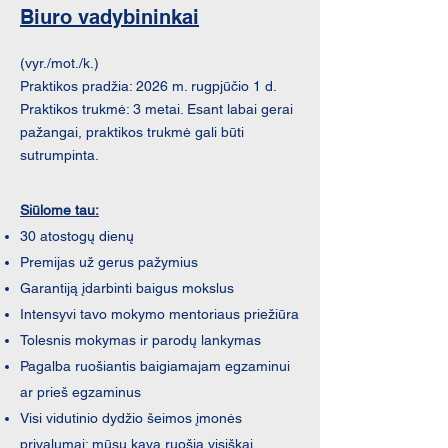
Biuro vadybininkai
(vyr./mot./k.)
Praktikos pradžia: 2026 m. rugpjūčio 1 d.
Praktikos trukmė: 3 metai. Esant labai gerai
pažangai, praktikos trukmė gali būti
sutrumpinta.
Siūlome tau:
30 atostogų dienų
Premijas už gerus pažymius
Garantiją įdarbinti baigus mokslus
Intensyvi tavo mokymo mentoriaus priežiūra
Tolesnis mokymas ir parodų lankymas
Pagalba ruošiantis baigiamajam egzaminui
ar prieš egzaminus
Visi vidutinio dydžio šeimos įmonės
privalumai: mūsų kavą ruošia visiškai