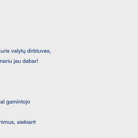
ris valytų dirbtuves,
nariu jau dabar!
gal gamintojo
inimus, siekiant