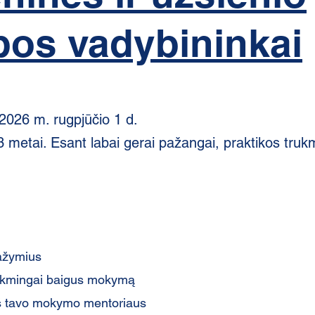
bos vadybininkai
 2026 m. rugpjūčio 1 d.
 metai. Esant labai gerai pažangai, praktikos trukm
ažymius
 sėkmingai baigus mokymą
iš tavo mokymo mentoriaus