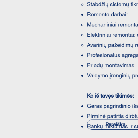
Stabdžių sistemų tikr
Remonto darbai:
Mechaniniai remontai
Elektriniai remontai:
Avarinių pažeidimų 
Profesionalus agrega
Priedų montavimas
Valdymo įrenginių pr
Ko iš tavęs tikimės:
Geras pagrindinio išs
Pirminė patirtis dirb
Paraiška
Rankų miklumas ir s