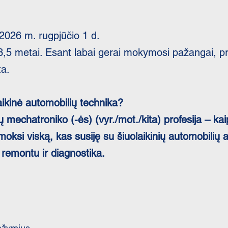
 2026 m. rugpjūčio 1 d.
3,5 metai. Esant labai gerai mokymosi pažangai, p
ta.
ikinė automobilių technika?
mechatroniko (-ės) (vyr./mot./kita) profesija – kaip
ksi viską, kas susiję su šiuolaikinių automobilių 
 remontu ir diagnostika.
ažymius