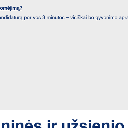
domėjimą?
ndidatūrą per vos 3 minutes – visiškai be gyvenimo ap
inės ir užsienio