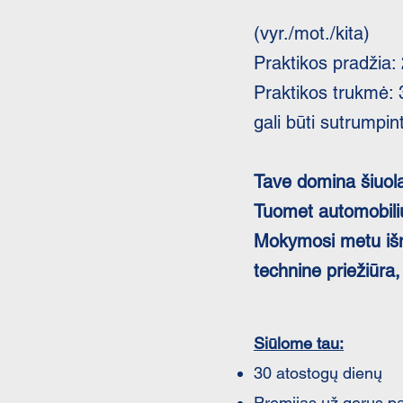
(vyr./mot./kita)
Praktikos pradžia:
Praktikos trukmė: 
gali būti sutrumpin
Tave domina šiuola
Tuomet automobilių 
Mokymosi metu išmo
technine priežiūra,
Siūlome tau:
30 atostogų dienų
Premijas už gerus p