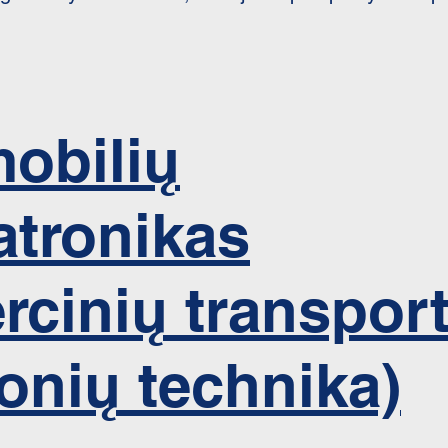
obilių
tronikas
rcinių transpor
onių technika)