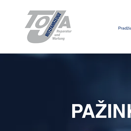
Pradži
PAŽIN