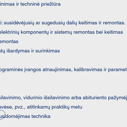
inimas ir techninė priežiūra
: susidėvėjusių ar sugedusių dalių keitimas ir remontas.
 elektrinių komponentų ir sistemų remontas bei keitimas
remontas
tų išardymas ir surinkimas ​
ograminės įrangos atnaujinimas, kalibravimas ir parame
ilavinimo, vidurinio išsilavinimo arba abituriento pažymė
tuvėse, pvz., atitinkamų praktikų metu
usidomėjimas technika