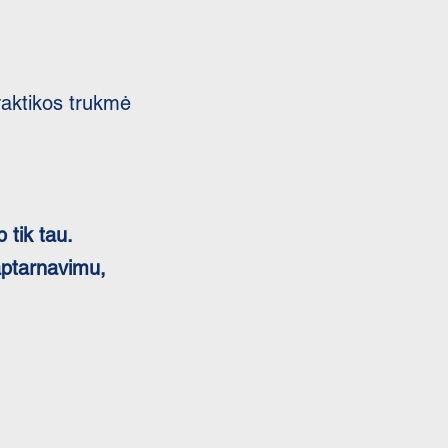
raktikos trukmė
 tik tau.
aptarnavimu,