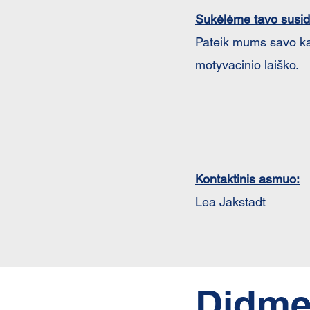
Sukėlėme tavo susi
Pateik mums savo ka
motyvacinio laiško.
Kontaktinis asmuo:
Lea Jakstadt​
Didmen