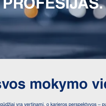
PROFESIJAS.
svos mokymo vi
įgūdžiai yra vertinami, o karjeros perspektyvos – pu