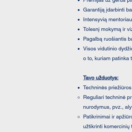
Garantiją įdarbinti 
Intensyvią mentoria
Tolesnį mokymą ir vi
Pagalbą ruošiantis 
Visos vidutinio dydž
o to, kuriam patinka
Tavo užduotys:
Techninės priežiūros 
Reguliari techninė pr
nurodymus, pvz., alyv
Patikrinimai ir apžiū
užtikrinti komercini