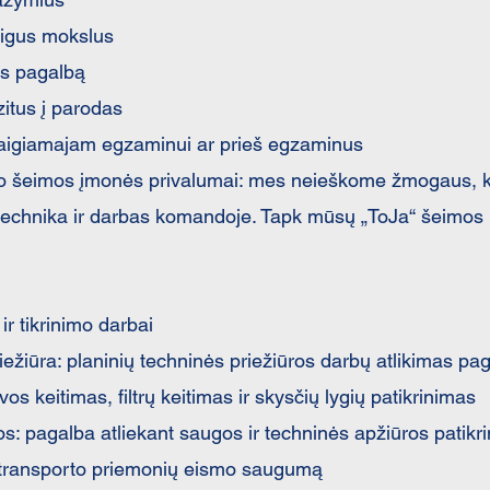
baigus mokslus
us pagalbą
zitus į parodas
baigiamajam egzaminui ar prieš egzaminus
io šeimos įmonės privalumai: mes neieškome žmogaus, ku
 technika ir darbas komandoje. Tapk mūsų „ToJa“ šeimos 
ir tikrinimo darbai
iežiūra: planinių techninės priežiūros darbų atlikimas pa
os keitimas, filtrų keitimas ir skysčių lygių patikrinimas
ros: pagalba atliekant saugos ir techninės apžiūros patikr
ų transporto priemonių eismo saugumą