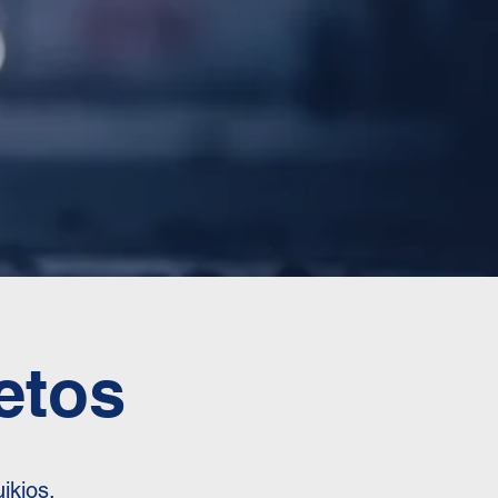
etos
ikios.