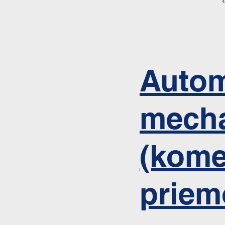
Autom
mecha
(kome
priem