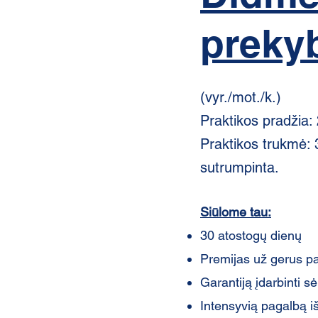
preky
(vyr./mot./k.)
Praktikos pradžia:
Praktikos trukmė: 3
sutrumpinta.
Siūlome tau:
30 atostogų dienų
Premijas už gerus p
Garantiją įdarbinti
Intensyvią pagalbą 