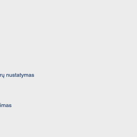
trų nustatymas
jimas