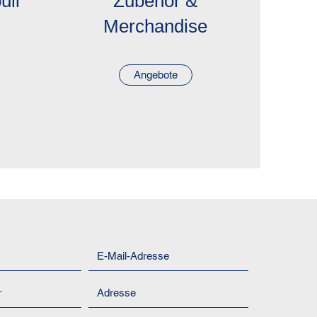
ull
Zubehör &
Merchandise
Angebote