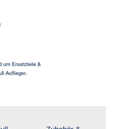
r
d um Ersatzteile &
l Auflieger.