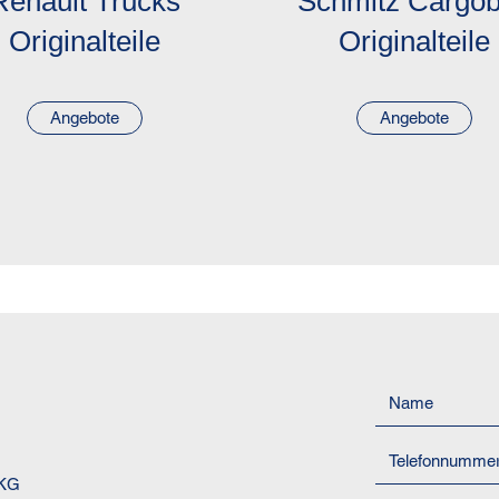
Renault Trucks
Schmitz Cargob
Originalteile
Originalteile
Angebote
Angebote
 KG