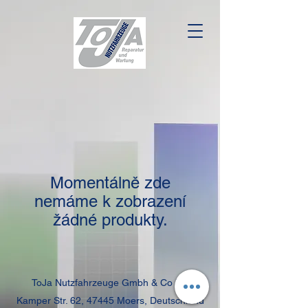
Momentálně zde
nemáme k zobrazení
žádné produkty.
ToJa Nutzfahrzeuge Gmbh & Co KG
Kamper Str. 62, 47445 Moers, Deutschland